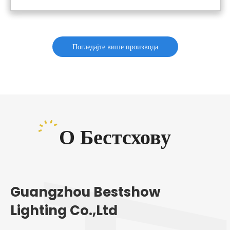
Трајање у хитним случајевима: 3-6 сати | ЦЦТ: 6000к
(Црисп 'Дневник ')
Кућиште: Фламе-Ретардант АБС | ЛЕД Извор: СМД
Цертификати: ЦЕ, Ц-Тицк, ЕМЦ, ЛВД, РОХС, САА, Сасо
Погледајте више производа
ОЕМ / ОДМ прилагођавање | Гаранција: 3-5 година
О Бестсхову
Guangzhou Bestshow
Lighting Co.,Ltd