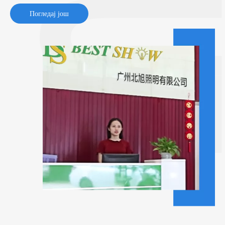
Погледај још