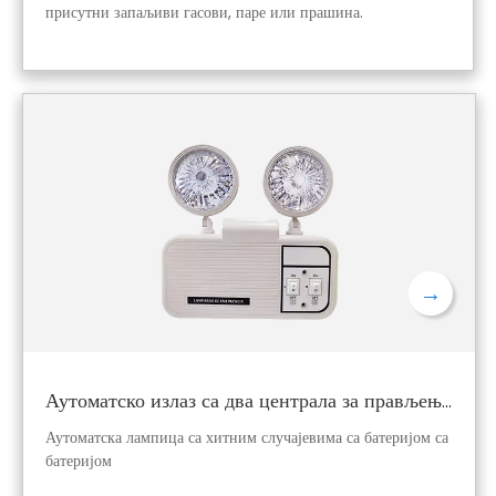
присутни запаљиви гасови, паре или прашина.
Дие-ливено авијацијски алуминијумски стамбени
стамбени + експлозивно каљено стакло за снажан утицај и
дугорочну јасноћу.
Стабилан излаз на 100-130 ЛМ / В са СМД3030 ЛЕД-ом
и Трангелвелл / Сосен управљачким програмима.
ИП66 Заштита за заштиту и ВФ2 анти-корозијски рејтинг
за оштре, физиолошку или хемијску атмосферу.
Флексибилна монтажа: зид, тло или плафон са носачем
подесивог од 180 °.
→
Аутоматско излаз са два централа за прављење лампице за прављење резервних копија ЛЕД лампица
Аутоматска лампица са хитним случајевима са батеријом са
батеријом
Модел: БС-ИЈ001 | Снага: 10В | Напон: АЦ 85-265В