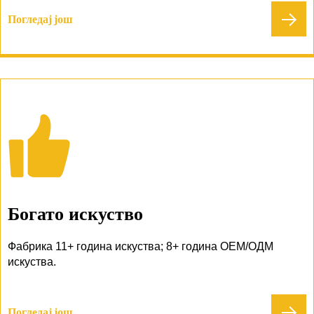
Погледај још
Богато искуство
Фабрика 11+ година искуства; 8+ година ОЕМ/ОДМ
искуства.
Погледај још