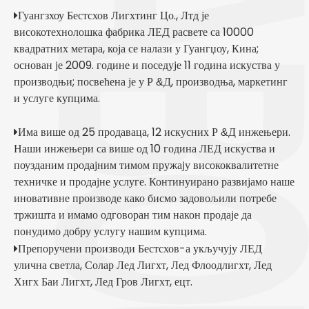
​​Гуангзхоу Бестсхов Лигхтинг Цо., Лтд је

високотехнолошка фабрика ЛЕД расвете са 10000
квадратних метара, која се налази у Гуангџоу, Кина;
основан је 2009. године и поседује 11 година искуства у
производњи; посвећена је у Р
Д, производња, маркетинг
&
и услуге купцима.
Има више од 25 продаваца, 12 искусних Р
Д инжењери.

&
Наши инжењери са више од 10 година ЛЕД искуства и
поузданим продајним тимом пружају висококвалитетне
техничке и продајне услуге. Континуирано развијамо наше
иновативне производе како бисмо задовољили потребе
тржишта и имамо одговоран тим након продаје да
понудимо добру услугу нашим купцима.
Препоручени производи Бестсхов-а укључују
ЛЕД

улична светла
,
Солар Лед Лигхт
,
Лед Флоодлигхт
,
Лед
Хигх Баи Лигхт
,
Лед Гров Лигхт
, ецт.