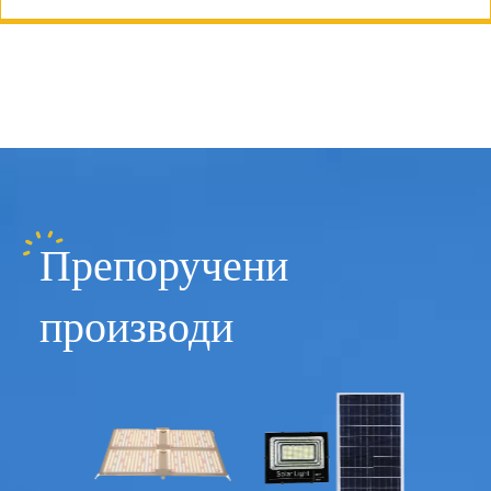
Препоручени
производи