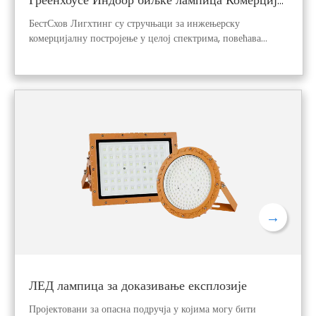
Греенхоусе Индоор биљке лампица Комерцијална фулл спектар биљке Полажне светла
БестСхов Лигхтинг су стручњаци за инжењерску
комерцијалну постројење у целој спектрима, повећава
светла у Кини. Ми производимо и испоручујемо високе
перформансе, сертификоване лампе за унутрашње биљке
стаклене баште са тржишном ефикасношћу и поузданошћу.
Водећи смо извор за ОЕМ и скалабилна расвета за
професионалне култиваторе. Максимизирајте свој принос
партнерством са нама данас!
→
ЛЕД лампица за доказивање експлозије
Пројектовани за опасна подручја у којима могу бити