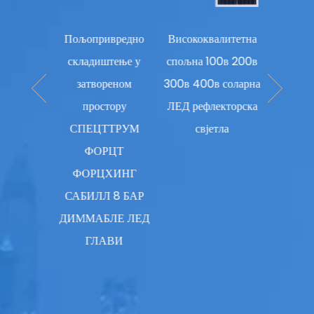
јумска
Пољопривредно
Висококвалитетна
Индустри
порна
складиштење у
спољна 100в 200в
расвет
 соларна
затвореном
300в 400в соларна
100В 1
на лампа
простору
ЛЕД рефлекторска
НЛО Л
инским
СПЕЦТТРУМ
свјетла
ХИГ
љачем
ФОРЦТ
ФОРЦХИНГ
САБИЛЛ 8 БАР
ДИММАБЛЕ ЛЕД
ГЛАВИ