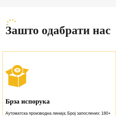
Зашто одабрати нас
Брза испорука
Аутоматска производна линија; Број запослених: 180+