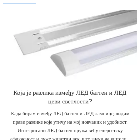
Која је разлика између ЛЕД баттен и ЛЕД
цеви светлости?
Када бирам између ЛЕД баттен и ЛЕД лампице, видим
праве разлике које утичу на мој новчаник и удобност.
Интегрисани ЛЕД баттен пружа већу енергетску
ефикасност и дуже животни век, што значи да уштедим