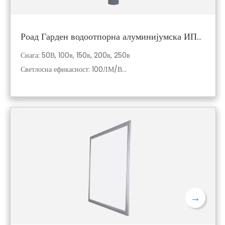
Роад Гарден водоотпорна алуминијумска ИП65 СМД ЛЕД улична расвета
Снага: 50В, 100в, 150в, 200в, 250в
Светлосна ефикасност: 100ЛМ/В
Материјал: Алуминијум + ПЦ
Боја: 3000К, 4000К, 6500К
Услуга: ОЕМ / ОДМ прилагођени
Напон: АЦ85-265В
Гаранција: 3-5 година
→