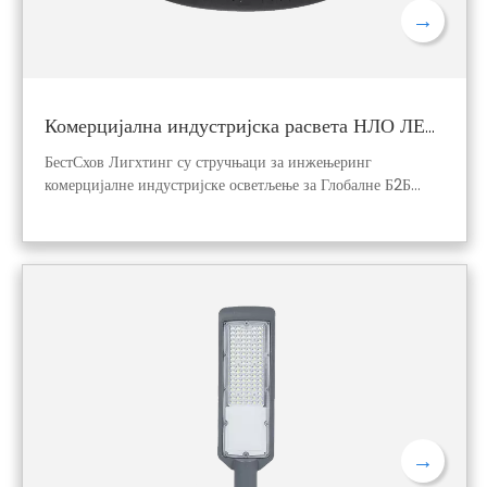
→
Комерцијална индустријска расвета НЛО ЛЕД ХИГХ БАИ ЛАГХТХЕР ВОРКСХОП ХИГХБАИ ЛАМП
БестСхов Лигхтинг су стручњаци за инжењеринг
комерцијалне индустријске осветљење за Глобалне Б2Б
клијенте. Ми инжењерирамо и испоручујемо врхунски НЛО
ЛЕД лампице са високим заливима са врхунском
енергетском ефикасношћу и овлашћеној трајношћу. Ми смо
ваш поуздан извор за складиште и радионица високих
перформанси ХигхБаи лампе. Откријте нашу премиум
решења за осветљење за ваш следећи пројекат!
→