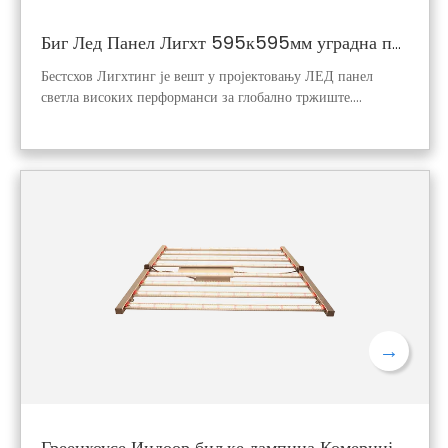
Биг Лед Панел Лигхт 595к595мм уградна плафонска лампа
Бестсхов Лигхтинг је вешт у пројектовању ЛЕД панел
светла високих перформанси за глобално тржиште.
Дизајнирамо и производимо врхунске уградне плафонске
лампе 595к595 мм са дуготрајном поузданошћу и
сертификованом ефикасношћу. Ми смо водећи извор за
комерцијална решења за ЛЕД осветљење широм света.
Затражите понуду за ваш пројекат и откријте наш врхунски
квалитет!
→