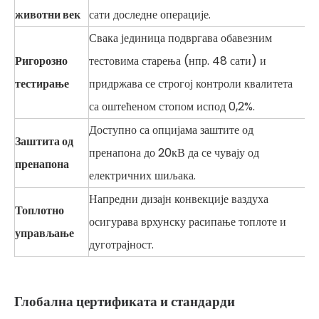
животни век
сати доследне операције.
Свака јединица подвргава обавезним
Ригорозно
тестовима старења (нпр. 48 сати) и
тестирање
придржава се строгој контроли квалитета
са оштећеном стопом испод 0,2%.
Доступно са опцијама заштите од
Заштита од
пренапона до 20кВ да се чувају од
пренапона
електричних шиљака.
Напредни дизајн конвекције ваздуха
Топлотно
осигурава врхунску расипање топлоте и
управљање
дуготрајност.
Глобална цертификата и стандарди