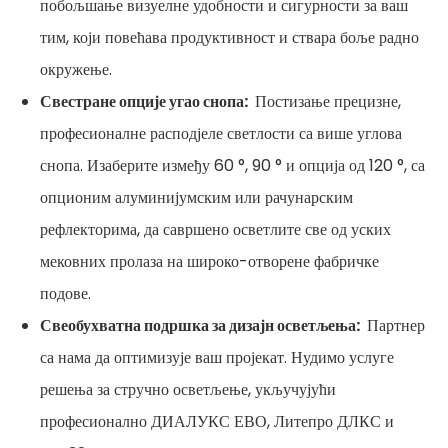
побољшање визуелне удобности и сигурности за ваш
тим, који повећава продуктивност и ствара боље радно
окружење.
Свестране опције угао снопа:
Постизање прецизне,
професионалне расподјеле светлости са више углова
снопа. Изаберите између 60 °, 90 ° и опција од 120 °, са
опционим алуминијумским или рачунарским
рефлекторима, да савршено осветлите све од уских
мековних пролаза на широко-отворене фабричке
подове.
Свеобухватна подршка за дизајн осветљења:
Партнер
са нама да оптимизује ваш пројекат. Нудимо услуге
решења за стручно осветљење, укључујући
професионално ДИАЛУКС ЕВО, Литепро ДЛКС и