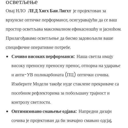
осветљење
Овај НЛО
ЛЕД Хигх Баи Лигхт
је пројектован за
врхунске оптичке перформансе, осигуравајући да се ваш
простор осветљава максималном ефикасношћу и јасноћом.
Прилагођавамо осветљење да бисмо задовољили ваше
специфичне оперативне потребе.
Сочиво високих перформанси:
Наша светла имају
високу преносну преносну пренос, отпорна на ударање
и анти-УВ поликарбоната (ПЦ) оптички сочива.
Изаберите Модели такође нуде стаклене прекриваче са
посебним рефлекторима за побољшану трајност и
контролу светлости.
Оптимизовано смањење одјава:
Напредни дизајн
сочива је пројектован да би значајно смањио одсјај,