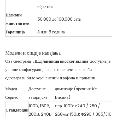
објектив
Називни
50.000 до 100.000 сати
животни век
Гаранција
3 или 5 година
Модели и опције напајања
Ова свестрана
ЛЕД лампица високог залива
доступна је
у више конфигурација снаге и величина како би
одговарали било којој висини плафона и примени.
Модел
Доступне
димензије (пречник Кс
Сериес
ватаријске
Висина)
100В, 150В,
нпр. 100В: φ240 / 250 /
Стандардни
200В, 240В,
260мм; 150В: Φ290 / 305/310