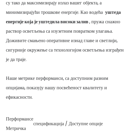
су тако да максимизирају излаз вашег објекта, а
минимизирајући трошкове енергије. Као водећа
уштеда
енергије која је уштедила високи залив
, пружа снажно
раствор осветљења са изузетним повратком улагања.
Доживите смањено оперативне изнад главе и светлији,
сигурније окружење са технологијом осветљења изграђен
је да траје.
Наше метрике перформанси, са доступним разним
опцијама, показују нашу посвећеност квалитету и
ефикасности.
Перформансе
спецификација / Доступне опције
Метричка