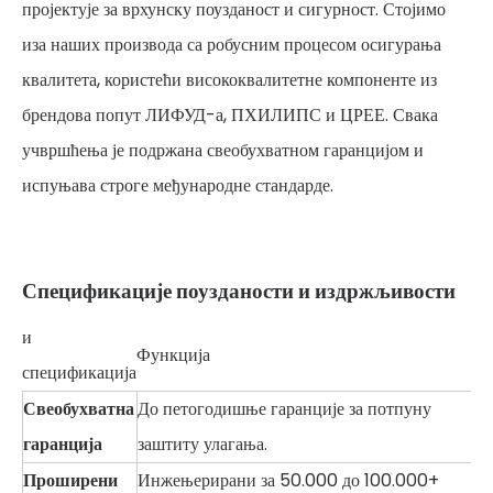
пројектује за врхунску поузданост и сигурност. Стојимо
иза наших производа са робусним процесом осигурања
квалитета, користећи висококвалитетне компоненте из
брендова попут ЛИФУД-а, ПХИЛИПС и ЦРЕЕ. Свака
учвршћења је подржана свеобухватном гаранцијом и
испуњава строге међународне стандарде.
Спецификације поузданости и издржљивости
и
Функција
спецификација
Свеобухватна
До петогодишње гаранције за потпуну
гаранција
заштиту улагања.
Проширени
Инжењерирани за 50.000 до 100.000+