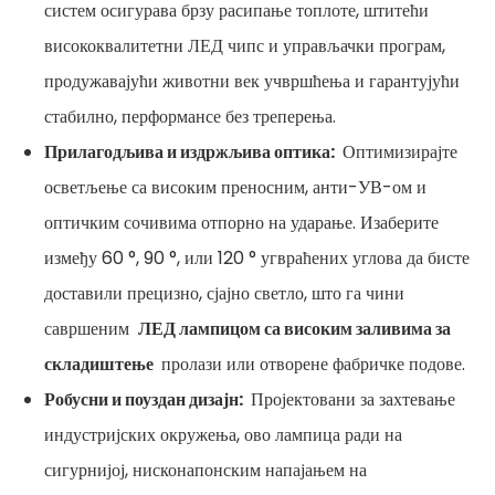
систем осигурава брзу расипање топлоте, штитећи
висококвалитетни ЛЕД чипс и управљачки програм,
продужавајући животни век учвршћења и гарантујући
стабилно, перформансе без треперења.
Прилагодљива и издржљива оптика:
Оптимизирајте
осветљење са високим преносним, анти-УВ-ом и
оптичким сочивима отпорно на ударање. Изаберите
између 60 °, 90 °, или 120 ° угвраћених углова да бисте
доставили прецизно, сјајно светло, што га чини
савршеним
ЛЕД лампицом са високим заливима за
складиштење
пролази или отворене фабричке подове.
Робусни и поуздан дизајн:
Пројектовани за захтевање
индустријских окружења, ово лампица ради на
сигурнијој, нисконапонским напајањем на