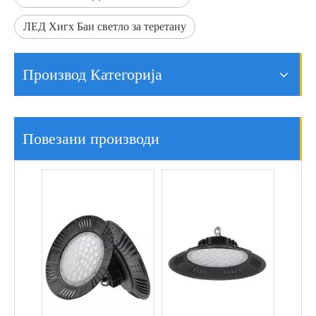
ЛЕД Хигх Баи светло за теретану
Производ Категорија
Фабричка складишта Индустријска расвета НЛО ЛЕД ЛИГХТ ХИГХ ЛАИ
Супер светла водоотпорна магацина СКЛАДИШТА НЛО ЛЕД ЛИГХТ ХИГХ БАИ
Повезани производи