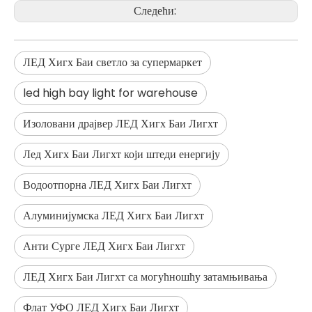
Следећи:
ЛЕД Хигх Баи светло за супермаркет
led high bay light for warehouse
Изоловани драјвер ЛЕД Хигх Баи Лигхт
Лед Хигх Баи Лигхт који штеди енергију
Водоотпорна ЛЕД Хигх Баи Лигхт
Алуминијумска ЛЕД Хигх Баи Лигхт
Комерцијална индустријска расвета НЛО ЛЕД ХИГХ БАИ ЛАГХТХЕР ВОРКСХОП ХИГХБАИ ЛАМП
Индустријска радионица Складиште Хигхбаи Лигхтинг Лед Хигх Баи Лигхт
Анти Сурге ЛЕД Хигх Баи Лигхт
ЛЕД Хигх Баи Лигхт са могућношћу затамњивања
Флат УФО ЛЕД Хигх Баи Лигхт