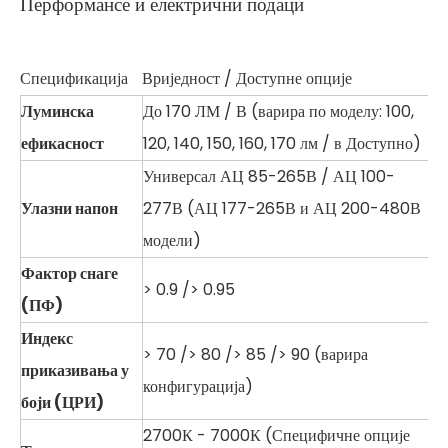
Перформансе и електрични подаци
Спецификација
Вриједност / Доступне опције
Луминска
До 170 ЛМ / В (варира по моделу: 100,
ефикасност
120, 140, 150, 160, 170 лм / в Доступно)
Универсал АЦ 85-265В / АЦ 100-
Улазни напон
277В (АЦ 177-265В и АЦ 200-480В
модели)
Фактор снаге
> 0.9 /> 0.95
(ПФ)
Индекс
> 70 /> 80 /> 85 /> 90 (варира
приказивања у
конфигурација)
боји (ЦРИ)
2700К - 7000К (Специфичне опције