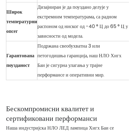
Дизајниран је да поуздано делује у
Широк
екстремним температурама, са радном
температурни
распоном од ниског од -40 ° Ц до 65 ° Ц у
опсег
зависности од модела.
Подржана свеобухватна 3 или
Гарантована
петогодишња гаранција, наш НЛО Хигх
поузданост
Баи је сигурна улагања у трајне
перформансе и оперативни мир.
Бескомпромисни квалитет и
сертификовани перформанси
Наша индустријска НЛО ЛЕД лампица Хигх Баи се