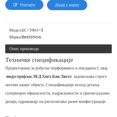
Упитајте
Додај у корпу
Модел:
БС-УФО-3
Марка:
Bestshow
Опис производа
Техничке спецификације
Пројектовани за робусне перформансе и поузданост, овај
индустријски ЛЕД Хигх Баи Лигхт
задовољава строге
захтеве вашег објекта. Спецификације испод детаља
супериорне ефикасности, издржљивости и прилагодљиви
дизајн, одражавају на располагање разне конфигурације.