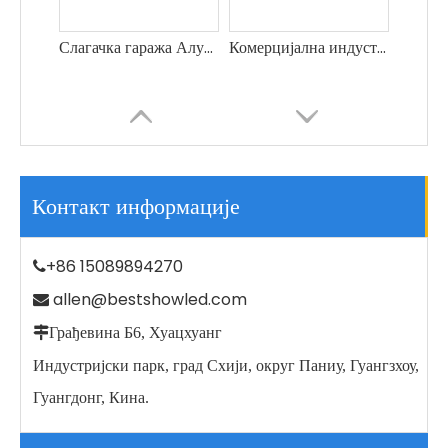
Слагачка гаража Алуминијум ЛЕД Хигх Баи Лигхтинг НЛО ЛЕД Хигхбаи Лигхт
Комерцијална индустријска расвета НЛО ЛЕД ХИГХ БАИ ЛАГХТХЕР ВОРКСХОП ХИГХБАИ ЛАМП
Контакт информације
+86 15089894270

allen@bestshowled.com


Грађевина Б6, Хуацхуанг
Индустријска радионица Складиште Хигхбаи Лигхтинг Лед Хигх Баи Лигхт
Индустријски парк, град Схији, округ Паниу, Гуангзхоу,
Гуангдонг, Кина.