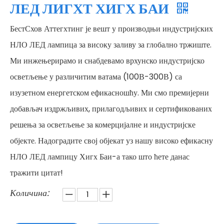
ЛЕД ЛИГХТ ХИГХ БАИ
БестСхов Аттегхтинг је вешт у производњи индустријских
НЛО ЛЕД лампица за високу заливу за глобално тржиште.
Ми инжењерирамо и снабдевамо врхунско индустријско
осветљење у различитим ватама (100В-300В) са
изузетном енергетском ефикасношћу. Ми смо премијерни
добављач издржљивих, прилагодљивих и сертификованих
решења за осветљење за комерцијалне и индустријске
објекте. Надоградите свој објекат уз нашу високо ефикасну
НЛО ЛЕД лампицу Хигх Баи-а тако што ћете данас
тражити цитат!
Количина: