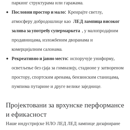
паркинг структурама или гаражама.
Пословни простор и мало:
Креирајте светлу,
атмосферу добродошлице као
ЛЕД лампица високог
залива за употребу супермаркета
, у малопродајним
продавницама, изложбеним дворанама и
комерцијалним салонама.
Рекреативно и јавно место:
испоручује униформу,
осветљење без сјаја за гимназију, стадионе у затвореном
простору, спортским аренама, бензинским станицама,
пумпима путарине и друге велике заједнице.
Пројектовани за врхунске перформансе
и ефикасност
Наше индустријске НЛО ЛЕД ЛЕД лампице дизајниране