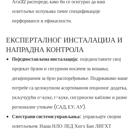
Аги32 распореде, како би се осигурао да ваш
осветљење испуњава тачне спецификације
перформанси и ефикасности.
ЕКСПЕРТАЛНОГ ИНСТАЛАЦИЈА И
НАПРАДНА КОНТРОЛА
Поједностављена инсталација:
поједноставите свој
пројекат брзим и сигурним носачем за вешање,
дизајнираним за брзо распоређивање. Подржавамо ваше
потребе са целокупном асортиманом опционог додатка,
укључујући о-куке, г-куке, сигурносне каблове и разне
регионалне утикаче (САД, ЕУ, АУ).
Свестрани системи управљања:
управљајте својим
осветљењем. Наша НЛО ЛЕД Хигх Баи ЛИГХТ