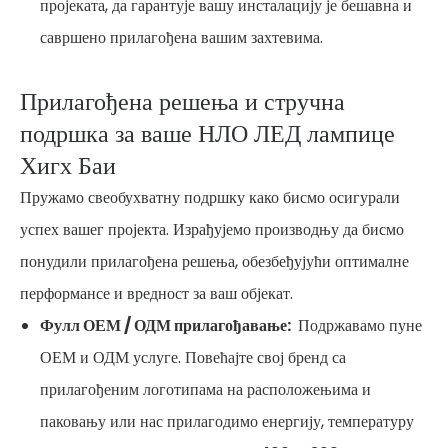
пројеката, да гарантује вашу инсталацију је бешавна и
савршено прилагођена вашим захтевима.
Прилагођена решења и стручна
подршка за ваше НЛО ЛЕД лампице
Хигх Баи
Пружамо свеобухватну подршку како бисмо осигурали
успех вашег пројекта. Израђујемо производњу да бисмо
понудили прилагођена решења, обезбеђујући оптималне
перформансе и вредност за ваш објекат.
Фулл ОЕМ / ОДМ прилагођавање:
Подржавамо пуне
ОЕМ и ОДМ услуге. Повећајте свој бренд са
прилагођеним логотипама на расположењима и
паковању или нас прилагодимо енергију, температуру