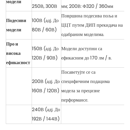
модели
250В, 300В
мм; 200В: Φ320 / 360мм
Површина подесива поља и
Подесиви
100В (адј. До
ЦЦТ путем ДИП прекидача на
модели
80В / 60В)
одабраним моделима.
Про и
150В (адј. До
Модели доступни са
висока
120В / 90В)
ефикасним до 170 лм / в.
ефикасност
Посаветујте се са
200В (адј. До
специфичним подацима
160В / 120В)
модела за прецизне
перформансе.
240В (адј. До
192В / 144В)