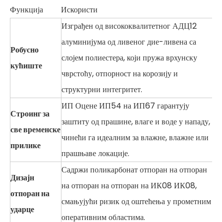
Функција
Искористи
Изграђен од висококвалитетног АДЦ12
алуминијума од ливеног дие-ливена са
Робусно
слојем полиестера, који пружа врхунску
кућиште
чврстоћу, отпорност на корозију и
структурни интегритет.
ИП Оцене ИП54 на ИП67 гарантују
Строинг за
заштиту од прашине, влаге и воде у нападу,
све временске
чинећи га идеалним за влажне, влажне или
прилике
прашњаве локације.
Садржи поликарбонат отпоран на отпоран
Дизајн
на отпоран на отпоран на ИК08 ИК08,
отпоран на
смањујући ризик од оштећења у прометним
ударце
оперативним областима.