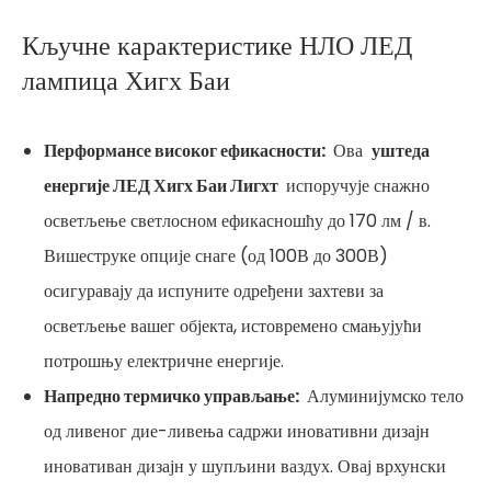
Кључне карактеристике НЛО ЛЕД
лампица Хигх Баи
Перформансе високог ефикасности:
Ова
уштеда
енергије ЛЕД Хигх Баи Лигхт
испоручује снажно
осветљење светлосном ефикасношћу до 170 лм / в.
Вишеструке опције снаге (од 100В до 300В)
осигуравају да испуните одређени захтеви за
осветљење вашег објекта, истовремено смањујући
потрошњу електричне енергије.
Напредно термичко управљање:
Алуминијумско тело
од ливеног дие-ливења садржи иновативни дизајн
иновативан дизајн у шупљини ваздух. Овај врхунски