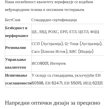
Наша посвећеност квалитету верификује се водећим
међународним телима и опсежним тестирањем.
БестСхов
Стандардно сертификација
Безбедност и
ЦЕ, ЛВД, РОХС, ЕРП, ЕТЛ, ЦЕТЛ, ФЦЦ
перформансе
ССП (Аустралија), Ц-Тицк (Аустралија),
Регионални
Сасо (Блиски Исток), БИС (Индија)
Управљање
ИСО9001, Интертек
квалитетом
Испитивање
У складу са стандардима, укључујући ЕН
усаглашености
60598, ЕН 62471, ЕН 55015, ИЕЦ 62321.
Напредни оптички дизајн за прецизно