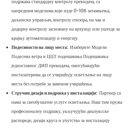
подржава стандардну контролу прекидача, са
напредним моделима који нуде 0-10В затамњења,
даљински управљач, контролу сензора, па чак и
додирну контролу засновану на врхунцу или уштеде за
крајњу аутоматизацију и енергију.
Подесивости на лицу места:
Изаберите Модели
Подесива ветра и ЦЦТ подешавања Подешавања
једноставног ДИП прекидача, омогућавајући
инсталатерима да се учвршћују осветљење на лицу
места без потребе за заменом учвршћења.
Стручни дизајн и подршка у инсталацији:
Партнер са
нама за свеобухватне услуге осветљења. Наш тим пружа
професионалну подршку, укључујући диалуксске
распореде, дизајн круга и упутства за инсталацију