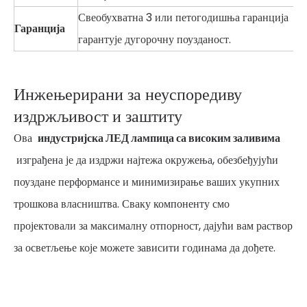
Свеобухватна 3 или петогодишња гаранција
Гаранција
гарантује дугорочну поузданост.
Инжењерирани за неуспоредиву
издржљивост и заштиту
Ова
индустријска ЛЕД лампица са високим заливима
изграђена је да издржи најтежа окружења, обезбеђујући
поуздане перформансе и минимизирање ваших укупних
трошкова власништва. Сваку компоненту смо
пројектовали за максималну отпорност, дајући вам раствор
за осветљење које можете зависити годинама да дођете.