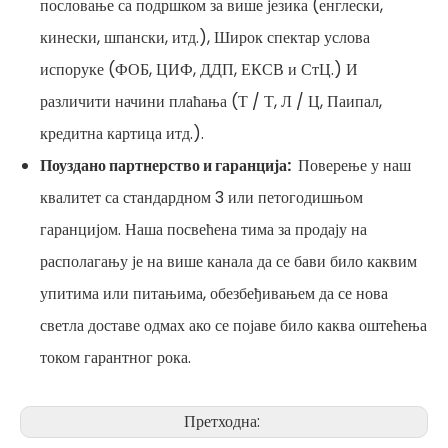
пословање са подршком за више језика (енглески,
кинески, шпански, итд.), Широк спектар услова
испоруке (ФОБ, ЦИФ, ДДП, ЕКСВ и СтЦ.) И
различити начини плаћања (Т / Т, Л / Ц, Паипал,
кредитна картица итд.).
Поуздано партнерство и гаранција:
Поверење у наш
квалитет са стандардном 3 или петогодишњом
гаранцијом. Наша посвећена тима за продају на
располагању је на више канала да се бави било каквим
упитима или питањима, обезбеђивањем да се нова
светла доставе одмах ако се појаве било каква оштећења
током гарантног рока.
Претходна: