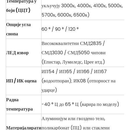
Температура у
укључују 3000к, 4000к, 4100к, 5000к,
боји (ЦЦТ)
5700к, 6000к, 6500к)
Опције угла
60 ° / 90 ° / 120 °
снопа
Висококвалитетни СМД2835 /
ЛЕД извор
СМД3030 / СМД5050 чипови
(Епистар, Лумиледс, Црее итд.)
ИП54 / ИП65 / ИП66 / ИП67
ИП / ИК оцена
(водоотпоран); ИК08 (отпорност на
ударце)
Радна
-40 ° Ц до 65 ° Ц (варира по моделу)
температура
Алуминијум или гвоздено тело,
Материјалирати
поликарбонат (ПЦ) или стаклени