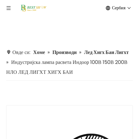
Сербия
Овде си:
Хоме
»
Производи
»
Лед Хигх Баи Лигхт
»
Индустријска лампа расвета Индоор 100В 150В 200В
НЛО ЛЕД ЛИГХТ ХИГХ БАИ