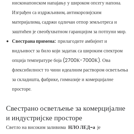
нисконапонском напајању у широком опсегу напона.
Изграђен са издржљивим, антикорозијским
материјалима, садржи одличан отпор земљотреса и
заштићен је свеобухватном гаранцијом за потпуни мир.
Свестрана примена:
прилагодите амбијент и
видљивост за било који задатак са широким спектром
опција температуре боја (2700К-7000К). Ова
флексибилност то чини идеалним раствором осветљења
за складишта, фабрике, гимназије и комерцијалне
просторе.
Свестрано осветљење за комерцијалне
и индустријске просторе
Светло на високим заливима
НЛО ЛЕД-а
је