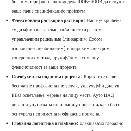
боја и материјали наших модела 100В-300В да испуни
ваше тачне спецификације пројеката.
Флексибилна растворна раствори:
Наше учвршћења
су дизајниране за компатибилност са разним
управљачким решењима (линеарним, Добом,
изолованим, необиљеним) и широким спектром
контролних метода, пружајући максималну
флексибилност за ваше пројекте.
Свеобухватна подршка пројекта:
Користите наше
бесплатне професионалне услуге, укључујући диалук
ЕВО осветљење, мерења на лицу места, Ауто ЦАД
дизајн и упутства за инсталацију пројеката, како би се
осигурала неприметна и ефикасна примена.
Глобална логистика и плаћање:
олакшавамо глобално