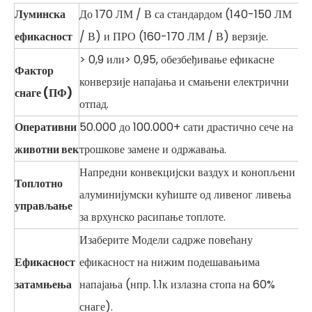
Луминска
До 170 ЛМ / В са стандардом (140-150 ЛМ
ефикасност
/ В) и ПРО (160-170 ЛМ / В) верзије.
> 0,9 или> 0,95, обезбеђивање ефикасне
Фактор
конверзије напајања и смањени електрични
снаге (ПФ)
отпад.
Оперативни
50.000 до 100.000+ сати драстично сече на
животни век
трошкове замене и одржавања.
Напредни конвекцијски ваздух и конопљени
Топлотно
алуминијумски кућиште од ливеног ливења
управљање
за врхунско расипање топлоте.
Изаберите Модели садрже повећану
Ефикасност
ефикасност на нижим подешавањима
затамњења
напајања (нпр. 1.1к излазна стопа на 60%
снаге).