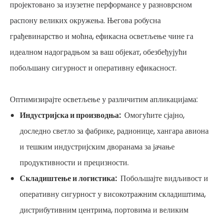
пројектовано за изузетне перформансе у разноврсном
распону великих окружења. Његова робусна
грађевинарство и моћна, ефикасна осветљење чине га
идеалном надоградњом за ваш објекат, обезбеђујући
побољшану сигурност и оперативну ефикасност.
Оптимизирајте осветљење у различитим апликацијама:
Индустријска и производња:
Омогућите сјајно,
доследно светло за фабрике, радионице, хангара авиона
и тешким индустријским дворанама за јачање
продуктивности и прецизности.
Складиштење и логистика:
Побољшајте видљивост и
оперативну сигурност у високотражним складиштима,
дистрибутивним центрима, портовима и великим